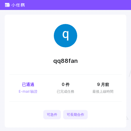
qq88fan
已通過
0
件
9 月前
E-mail 驗證
已完成任務
最後上線時間
可急件
可長期合作