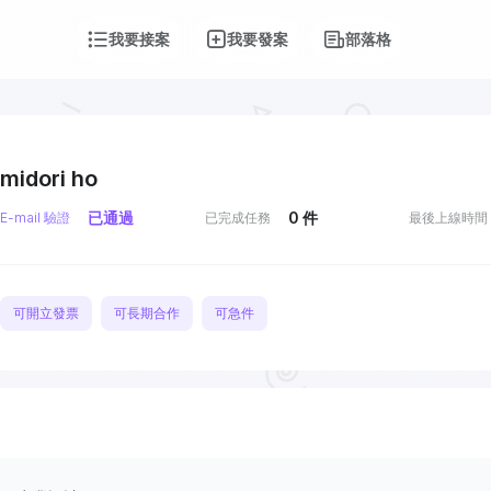
我要接案
我要發案
部落格
midori ho
已通過
0
件
E-mail 驗證
已完成任務
最後上線時間
可開立發票
可長期合作
可急件