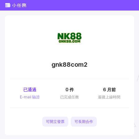
gnk88com2
已通過
0
件
6 月前
E-mail 驗證
已完成任務
最後上線時間
可開立發票
可長期合作