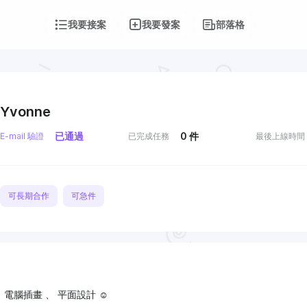
我要接案
我要發案
部落格
Yvonne
已通過
0
件
E-mail 驗證
已完成任務
最後上線時間
可長期合作
可急件
、 電腦插畫 、 平面設計 ☺︎