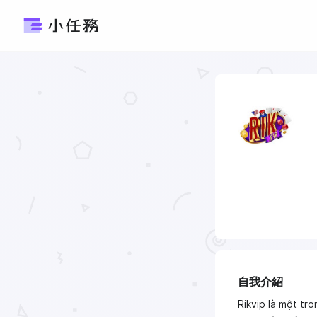
自我介紹
Rikvip là một tr