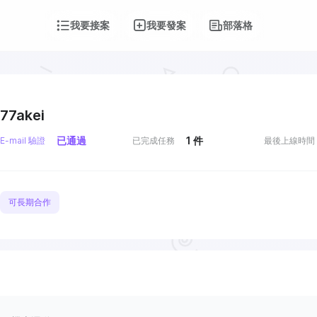
我要接案
我要發案
部落格
77akei
已通過
1
件
E-mail 驗證
已完成任務
最後上線時間
可長期合作