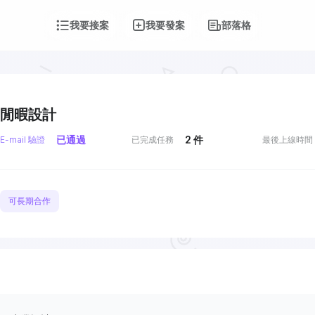
我要接案
我要發案
部落格
閒暇設計
已通過
2
件
E-mail 驗證
已完成任務
最後上線時間
可長期合作