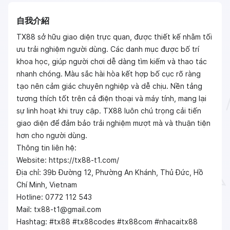
自我介紹
TX88 sở hữu giao diện trực quan, được thiết kế nhằm tối
ưu trải nghiệm người dùng. Các danh mục được bố trí
khoa học, giúp người chơi dễ dàng tìm kiếm và thao tác
nhanh chóng. Màu sắc hài hòa kết hợp bố cục rõ ràng
tạo nên cảm giác chuyên nghiệp và dễ chịu. Nền tảng
tương thích tốt trên cả điện thoại và máy tính, mang lại
sự linh hoạt khi truy cập. TX88 luôn chú trọng cải tiến
giao diện để đảm bảo trải nghiệm mượt mà và thuận tiện
hơn cho người dùng.
Thông tin liên hệ:
Website: https://tx88-t1.com/
Địa chỉ: 39b Đường 12, Phường An Khánh, Thủ Đức, Hồ
Chí Minh, Vietnam
Hotline: 0772 112 543
Mail: tx88-t1@gmail.com
Hashtag: #tx88 #tx88codes #tx88com #nhacaitx88