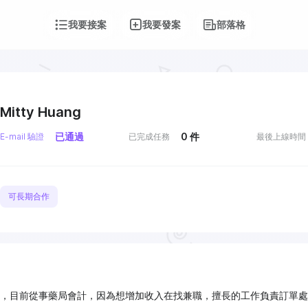
我要接案
我要發案
部落格
Mitty Huang
已通過
0
件
E-mail 驗證
已完成任務
最後上線時間
可長期合作
，目前從事藥局會計，因為想增加收入在找兼職，擅長的工作負責訂單處