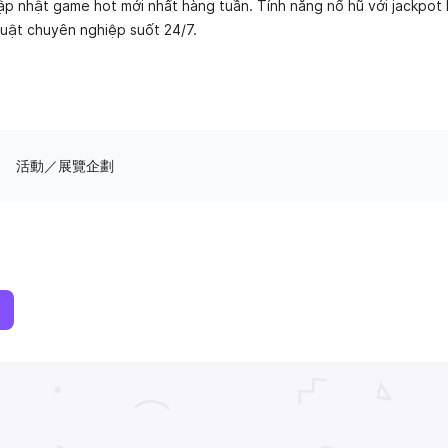
p nhật game hot mới nhất hàng tuần. Tính năng nổ hũ với jackpot l
huật chuyên nghiệp suốt 24/7.
活動／展覽企劃