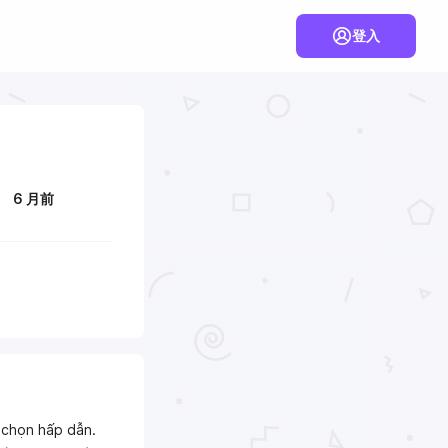
登入
6 月前
 chọn hấp dẫn.