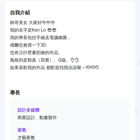
自我介紹
帥哥美女 大家好🖖🖖🖖
我的名字是Ken Lo 😎😎
我的專長包括手繪及電腦繪圖，
偶爾也會摸一下3D
也有少許壁畫彩繪的作品。
風格則是類真（寫實）、Q版。👌👌
如果喜歡我的作品 都歡迎找我洽談喔～🫡🫡🫡
專長
設計多媒體
商業設計、動畫製作
家教
才藝家教