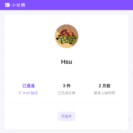
Hsu
已通過
3
件
2 月前
E-mail 驗證
已完成任務
最後上線時間
可急件