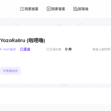
我要接案
我要發案
部落格
YozoRaliru (啦哩嚕)
已通過
0
件
E-mail 驗證
已完成任務
最後上線時間
可長期合作