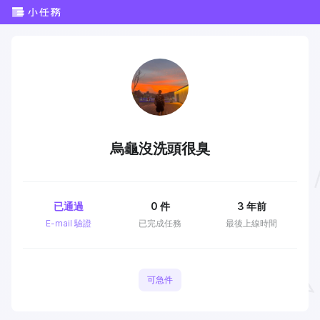
烏龜沒洗頭很臭
已通過
0
件
3 年前
E-mail 驗證
已完成任務
最後上線時間
可急件