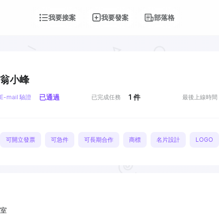
我要接案
我要發案
部落格
翁小峰
已通過
1
件
E-mail 驗證
已完成任務
最後上線時間
可開立發票
可急件
可長期合作
商標
名片設計
LOGO
室