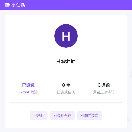
Hashin
已通過
0
件
3 月前
E-mail 驗證
已完成任務
最後上線時間
可急件
可長期合作
可開立發票