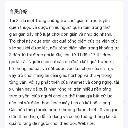
自我介紹
Tài Xỉu là một trong những trò chơi giải trí trực tuyến
quen thuộc và được nhiều người quan tâm trong thời
gian gần đây nhờ luật chơi đơn giản và nhịp độ nhanh.
Trò chơi này dựa trên kết quả tổng điểm của ba viên xúc
xắc sau khi được lắc, nếu tổng điểm nằm trong khoảng từ
3 đến 10 thì được gọi là Xỉu, còn từ 11 đến 17 thì được
gọi là Tài. Người chơi chỉ cần dự đoán kết quả trước khi
hệ thống mở bát và đặt cược vào lựa chọn của mình, vì
vậy trò chơi mang lại cảm giác hồi hộp và thú vị trong
từng ván. Với sự phát triển của internet và công nghệ, tài
xỉu hiện nay đã xuất hiện rộng rãi trên nhiều nền tảng
trực tuyến, giúp người chơi có thể tham gia bất cứ lúc
nào chỉ với điện thoại hoặc máy tính có kết nối mạng.
Các nền tảng tài xỉu online thường được thiết kế với giao
diện thân thiện, dễ sử dụng và có hệ thống thống kê kết
quả rõ ràng để người chơi theo dõi. Website: