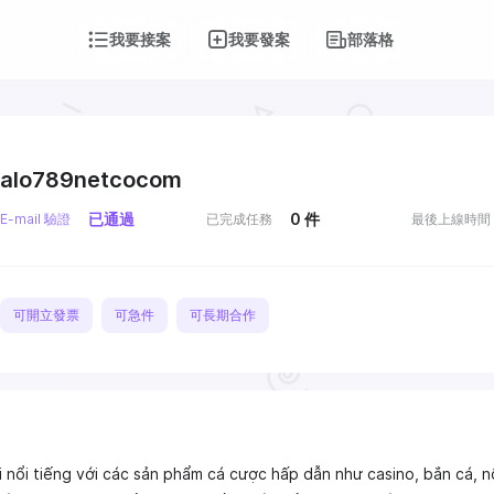
我要接案
我要發案
部落格
alo789netcocom
已通過
0
件
E-mail 驗證
已完成任務
最後上線時間
可開立發票
可急件
可長期合作
i nổi tiếng với các sản phẩm cá cược hấp dẫn như casino, bắn cá, n