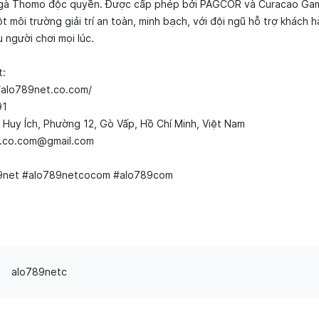
 gà Thomo độc quyền. Được cấp phép bởi PAGCOR và Curacao Gam
 môi trường giải trí an toàn, minh bạch, với đội ngũ hỗ trợ khách hà
 người chơi mọi lúc.
t:
//alo789net.co.com/
91
n Huy Ích, Phường 12, Gò Vấp, Hồ Chí Minh, Việt Nam
t.co.com@gmail.com
9net #alo789netcocom #alo789com
alo789netc