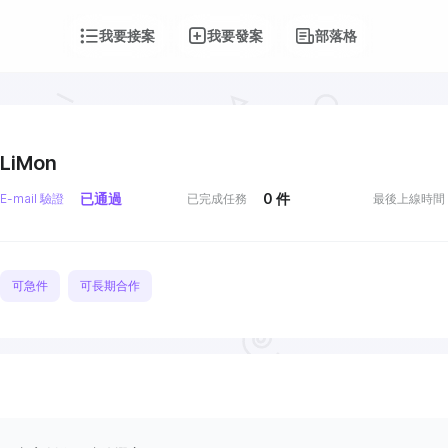
我要接案
我要發案
部落格
LiMon
已通過
0
件
E-mail 驗證
已完成任務
最後上線時間
可急件
可長期合作