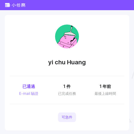
yi chu Huang
已通過
1
件
1 年前
E-mail 驗證
已完成任務
最後上線時間
可急件