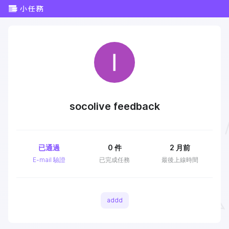
socolive feedback
已通過
0
件
2 月前
E-mail 驗證
已完成任務
最後上線時間
addd