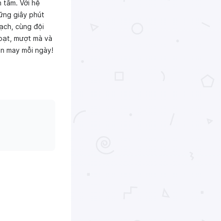
 tâm. Với hệ
ững giây phút
bạch, cùng đội
hoạt, mượt mà và
ận may mỗi ngày!