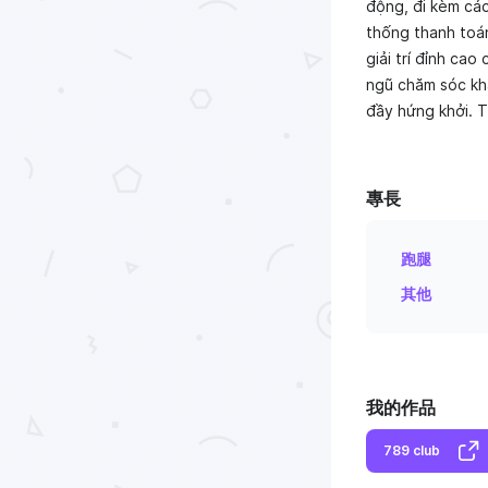
động, đi kèm các
thống thanh toá
giải trí đỉnh ca
ngũ chăm sóc kh
đầy hứng khởi. 
專長
跑腿
其他
我的作品
789 club