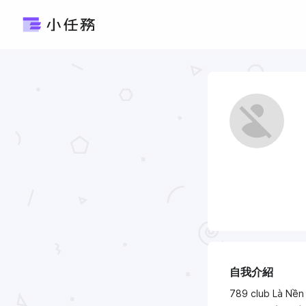
自我介紹
789 club Là Nền 