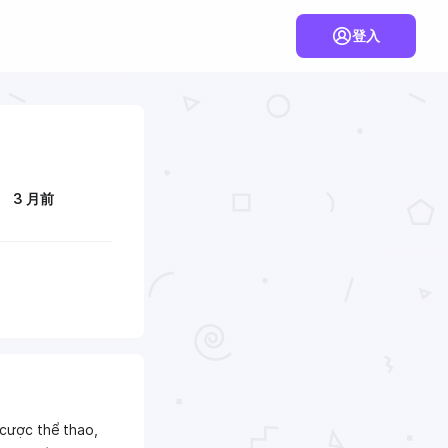
登入
3 月前
 cược thể thao,