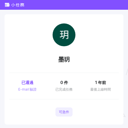
墨玥
已通過
0
件
1 年前
E-mail 驗證
已完成任務
最後上線時間
可急件