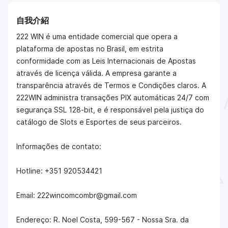
自我介紹
222 WIN é uma entidade comercial que opera a
plataforma de apostas no Brasil, em estrita
conformidade com as Leis Internacionais de Apostas
através de licença válida. A empresa garante a
transparência através de Termos e Condições claros. A
222WIN administra transações PIX automáticas 24/7 com
segurança SSL 128-bit, e é responsável pela justiça do
catálogo de Slots e Esportes de seus parceiros.
Informações de contato:
Hotline: +351 920534421
Email: 222wincomcombr@gmail.com
Endereço: R. Noel Costa, 599-567 - Nossa Sra. da