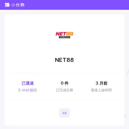
NET88
已通過
0
件
3 月前
E-mail 驗證
已完成任務
最後上線時間
sa