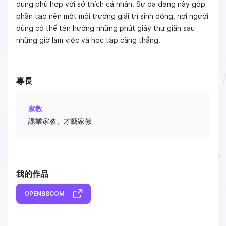
dung phù hợp với sở thích cá nhân. Sự đa dạng này góp
phần tạo nên một môi trường giải trí sinh động, nơi người
dùng có thể tận hưởng những phút giây thư giãn sau
những giờ làm việc và học tập căng thẳng.
專長
家教
課業家教、才藝家教
我的作品
OPEN88COM