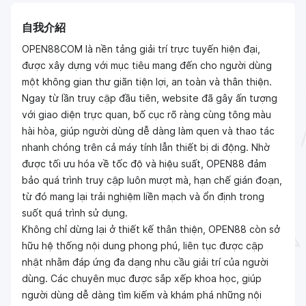
自我介紹
OPEN88COM là nền tảng giải trí trực tuyến hiện đại,
được xây dựng với mục tiêu mang đến cho người dùng
một không gian thư giãn tiện lợi, an toàn và thân thiện.
Ngay từ lần truy cập đầu tiên, website đã gây ấn tượng
với giao diện trực quan, bố cục rõ ràng cùng tông màu
hài hòa, giúp người dùng dễ dàng làm quen và thao tác
nhanh chóng trên cả máy tính lẫn thiết bị di động. Nhờ
được tối ưu hóa về tốc độ và hiệu suất, OPEN88 đảm
bảo quá trình truy cập luôn mượt mà, hạn chế gián đoạn,
từ đó mang lại trải nghiệm liền mạch và ổn định trong
suốt quá trình sử dụng.
Không chỉ dừng lại ở thiết kế thân thiện, OPEN88 còn sở
hữu hệ thống nội dung phong phú, liên tục được cập
nhật nhằm đáp ứng đa dạng nhu cầu giải trí của người
dùng. Các chuyên mục được sắp xếp khoa học, giúp
người dùng dễ dàng tìm kiếm và khám phá những nội