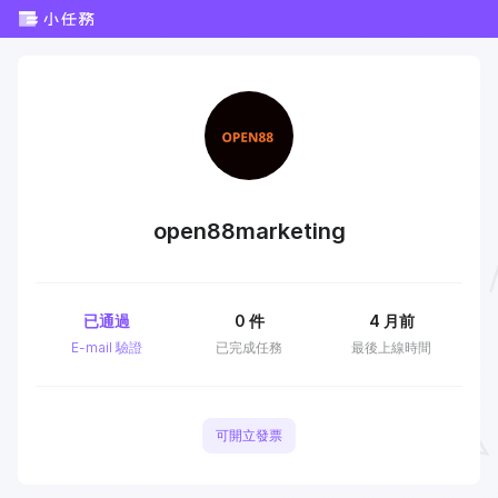
open88marketing
已通過
0
件
4 月前
E-mail 驗證
已完成任務
最後上線時間
可開立發票