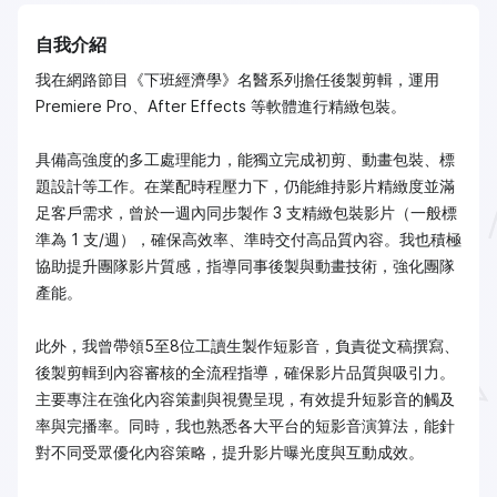
自我介紹
我在網路節目《下班經濟學》名醫系列擔任後製剪輯，運用
Premiere Pro、After Effects 等軟體進行精緻包裝。
具備高強度的多工處理能力，能獨立完成初剪、動畫包裝、標
題設計等工作。在業配時程壓力下，仍能維持影片精緻度並滿
足客戶需求，曾於一週內同步製作 3 支精緻包裝影片（一般標
準為 1 支/週），確保高效率、準時交付高品質內容。我也積極
協助提升團隊影片質感，指導同事後製與動畫技術，強化團隊
產能。
此外，我曾帶領5至8位工讀生製作短影音，負責從文稿撰寫、
後製剪輯到內容審核的全流程指導，確保影片品質與吸引力。
主要專注在強化內容策劃與視覺呈現，有效提升短影音的觸及
率與完播率。同時，我也熟悉各大平台的短影音演算法，能針
對不同受眾優化內容策略，提升影片曝光度與互動成效。