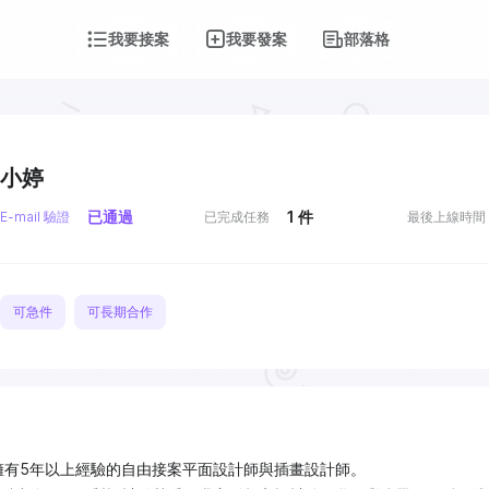
我要接案
我要發案
部落格
小婷
已通過
1
件
E-mail 驗證
已完成任務
最後上線時間
可急件
可長期合作
擁有5年以上經驗的自由接案平面設計師與插畫設計師。