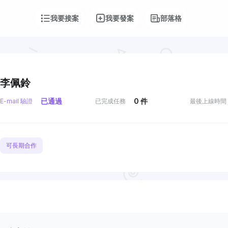
我要接案
我要發案
部落格
李佩鈴
已通過
0
件
E-mail 驗證
已完成任務
最後上線時間
可長期合作