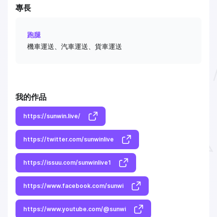
專長
跑腿
機車運送、汽車運送、貨車運送
我的作品
https://sunwin.live/
https://twitter.com/sunwinlive
https://issuu.com/sunwinlive1
https://www.facebook.com/sunwi
https://www.youtube.com/@sunwi