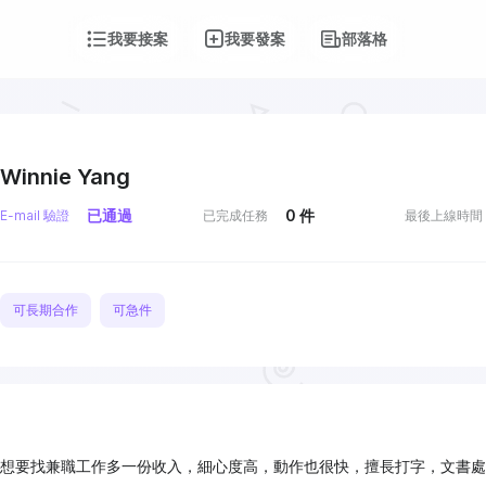
我要接案
我要發案
部落格
Winnie Yang
已通過
0
件
E-mail 驗證
已完成任務
最後上線時間
可長期合作
可急件
想要找兼職工作多一份收入，細心度高，動作也很快，擅長打字，文書處