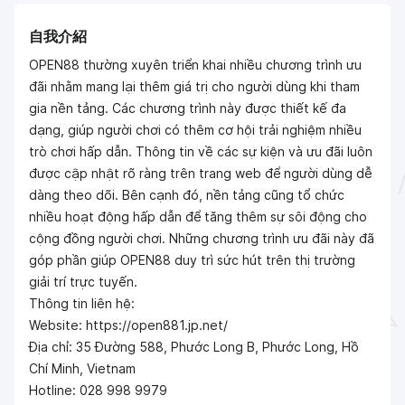
自我介紹
OPEN88 thường xuyên triển khai nhiều chương trình ưu
đãi nhằm mang lại thêm giá trị cho người dùng khi tham
gia nền tảng. Các chương trình này được thiết kế đa
dạng, giúp người chơi có thêm cơ hội trải nghiệm nhiều
trò chơi hấp dẫn. Thông tin về các sự kiện và ưu đãi luôn
được cập nhật rõ ràng trên trang web để người dùng dễ
dàng theo dõi. Bên cạnh đó, nền tảng cũng tổ chức
nhiều hoạt động hấp dẫn để tăng thêm sự sôi động cho
cộng đồng người chơi. Những chương trình ưu đãi này đã
góp phần giúp OPEN88 duy trì sức hút trên thị trường
giải trí trực tuyến.
Thông tin liên hệ:
Website: https://open881.jp.net/
Địa chỉ: 35 Đường 588, Phước Long B, Phước Long, Hồ
Chí Minh, Vietnam
Hotline: 028 998 9979