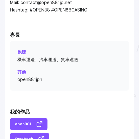
Mail: contact@open881jp.net
Hashtag: #OPEN88 #OPEN88CASINO
專長
跑腿
機車運送、汽車運送、貨車運送
其他
open881jpn
我的作品
open881
facebook