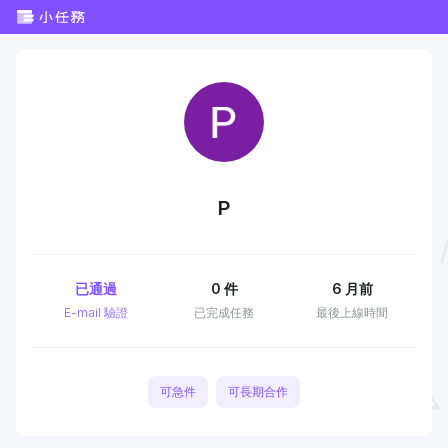
P
已通過
0
件
6 月前
E-mail 驗證
已完成任務
最後上線時間
可急件
可長期合作