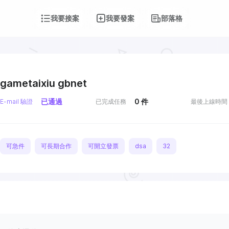
我要接案
我要發案
部落格
gametaixiu gbnet
已通過
0
件
E-mail 驗證
已完成任務
最後上線時間
可急件
可長期合作
可開立發票
dsa
32