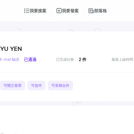
我要接案
我要發案
部落格
YU YEN
已通過
2
件
E-mail 驗證
已完成任務
最後上線時間
可開立發票
可急件
可長期合作