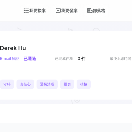
我要接案
我要發案
部落格
Derek Hu
已通過
0
件
E-mail 驗證
已完成任務
最後上線時間
守時
責任心
邏輯清晰
親切
積極