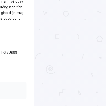
hế mạnh về quay
ưởng kịch tính
a giao diện mượt
 cá cược công
anhGiaU888