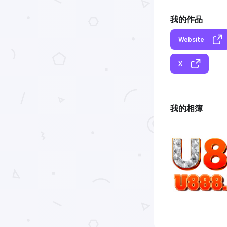
我的作品
Website
X
我的相簿