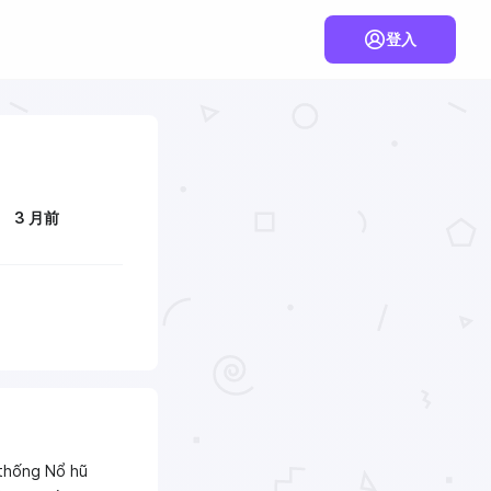
登入
3 月前
 thống Nổ hũ