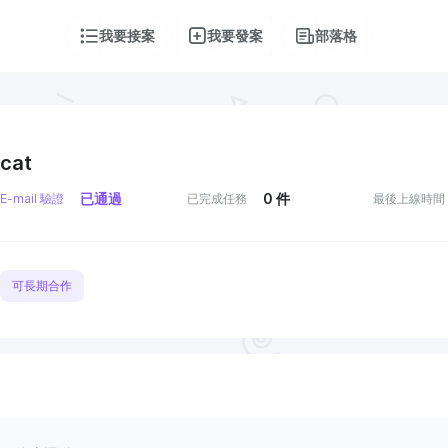
我要接案
我要發案
部落格
cat
已通過
0
件
E-mail 驗證
已完成任務
最後上線時間
可長期合作