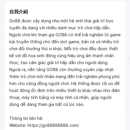
自我介紹
Go88 được xây dựng như một hệ sinh thái giải trí trực
tuyến đa dạng với nhiều danh mục trò chơi hấp dẫn.
Người chơi khi tham gia GO88 có thể trải nghiệm từ game
bài truyền thống cho đến slot game, bắn cá và nhiều trò
chơi đổi thưởng thú vị khác. Mỗi trò chơi đều được thiết
kế với đồ họa sinh động cùng hiệu ứng âm thanh chân
thực, tạo cảm giác giải trí hấp dẫn cho người dùng.
Ngoài ra, nền tảng GO88 còn thường xuyên cập nhật
thêm trò chơi mới nhằm mang đến trải nghiệm phong phú
hơn cho cộng đồng người chơi. Hệ thống được tối ưu để
hoạt động ổn định trên nhiều thiết bị khác nhau như điện
thoại, máy tính bảng và máy tính cá nhân, giúp người
dùng dễ dàng tham gia bất cứ lúc nào.
Thông tin liên hệ:
Website: https://go88888888.com/