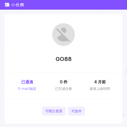
GO88
已通過
0
件
4 月前
E-mail 驗證
已完成任務
最後上線時間
可開立發票
可急件