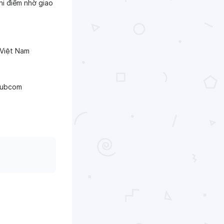
hi điểm nhờ giao
 Việt Nam
clubcom