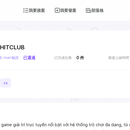
我要接案
我要發案
部落格
HITCLUB
已通過
0
件
E-mail 驗證
已完成任務
最後上線時間
sa
game giải trí trực tuyến nổi bật với hệ thống trò chơi đa dạng, từ