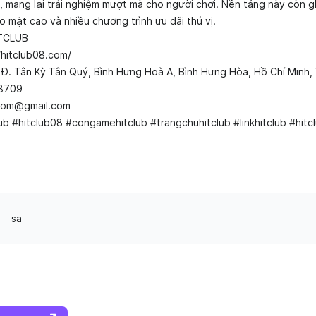
 mang lại trải nghiệm mượt mà cho người chơi. Nền tảng này còn g
ảo mật cao và nhiều chương trình ưu đãi thú vị.
ITCLUB
/hitclub08.com/
 Đ. Tân Kỳ Tân Quý, Bình Hưng Hoà A, Bình Hưng Hòa, Hồ Chí Minh,
38709
8com@gmail.com
ub #hitclub08 #congamehitclub #trangchuhitclub #linkhitclub #hit
sa