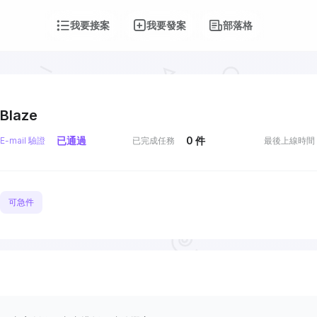
我要接案
我要發案
部落格
Blaze
已通過
0
件
E-mail 驗證
已完成任務
最後上線時間
可急件