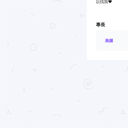
以找我❤️
專長
跑腿