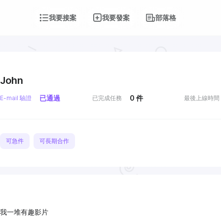
我要接案
我要發案
部落格
John
已通過
0
件
E-mail 驗證
已完成任務
最後上線時間
可急件
可長期合作
我一堆有趣影片