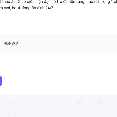
ể thao ảo. Giao diện hiện đại, hỗ trợ đa nền tảng, nạp rút trong 1 
ên mới, hoạt động ổn định 24/7
機車運送