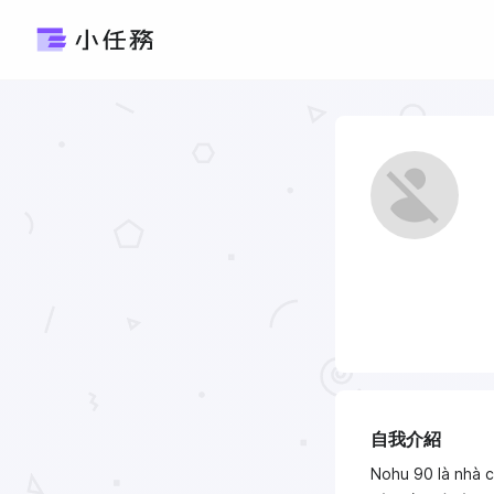
自我介紹
Nohu 90 là nhà c