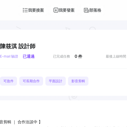
我要接案
我要發案
部落格
陳筱淇 設計師
已通過
0
件
E-mail 驗證
已完成任務
最後上線時間
可急件
可長期合作
平面設計
影音剪輯
影音剪輯 ｜ 合作洽談中 】