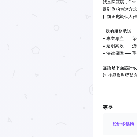
我是陳筱淇，Grin
最到位的表達方式
目前正處於個人作
▫️ 我的服務承諾
▪️ 專業專注 ──
▪️ 透明高效 ─
▪️ 法律保障 ─
無論是平面設計或
▻ 作品集與聯繫方式： h
專長
設計多媒體