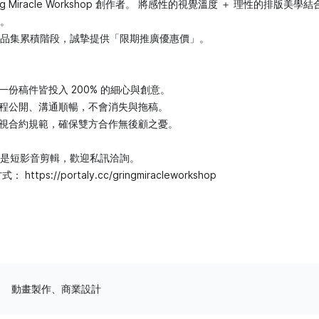
g Miracle Workshop 創作者。 將感性的視覺溫度 ＋ 理性的排版美學結
。
品集累積階段，誠摯提供「限期推廣優惠價」。
 每一份稿件皆投入 200% 的細心與創意。
─ 流程公開、溝通順暢，不會消失與拖稿。
─ 重視合約規範，確保雙方合作無後顧之憂。
是短影音剪輯，歡迎私訊洽詢。
ttps://portaly.cc/gringmiracleworkshop
動畫製作、商業設計