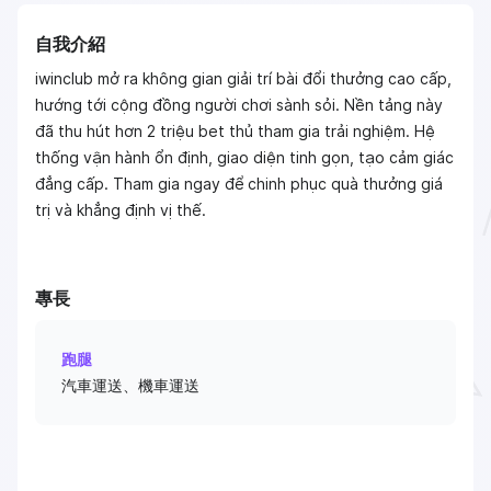
自我介紹
iwinclub mở ra không gian giải trí bài đổi thưởng cao cấp,
hướng tới cộng đồng người chơi sành sỏi. Nền tảng này
đã thu hút hơn 2 triệu bet thủ tham gia trải nghiệm. Hệ
thống vận hành ổn định, giao diện tinh gọn, tạo cảm giác
đẳng cấp. Tham gia ngay để chinh phục quà thưởng giá
trị và khẳng định vị thế.
專長
跑腿
汽車運送、機車運送