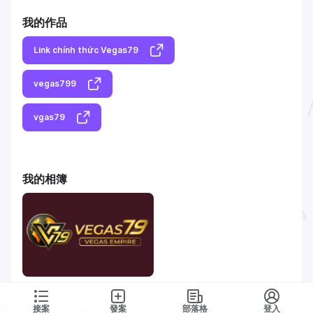
我的作品
Link chính thức Vegas79
vegas799
vgas79
我的相簿
接案
發案
部落格
登入