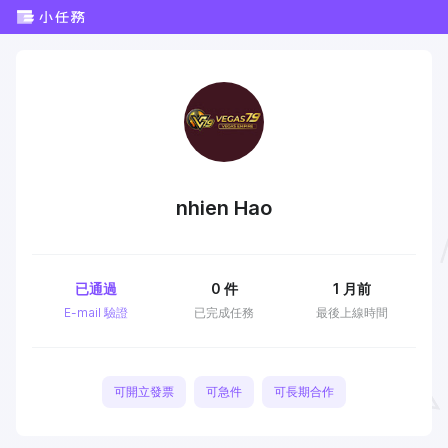
nhien Hao
已通過
0
件
1 月前
E-mail 驗證
已完成任務
最後上線時間
可開立發票
可急件
可長期合作