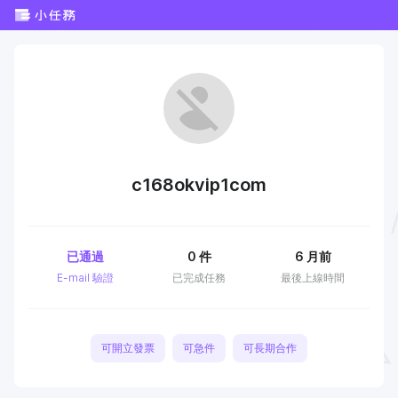
c168okvip1com
已通過
0
件
6 月前
E-mail 驗證
已完成任務
最後上線時間
可開立發票
可急件
可長期合作