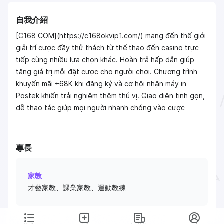
自我介紹
[C168 COM](https://c168okvip1.com/) mang đến thế giới
giải trí cược đầy thử thách từ thể thao đến casino trực
tiếp cùng nhiều lựa chọn khác. Hoàn trả hấp dẫn giúp
tăng giá trị mỗi đặt cược cho người chơi. Chương trình
khuyến mãi +68K khi đăng ký và cơ hội nhận máy in
Postek khiến trải nghiệm thêm thú vị. Giao diện tinh gọn,
dễ thao tác giúp mọi người nhanh chóng vào cược
專長
家教
才藝家教、課業家教、運動教練