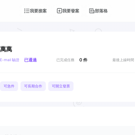
我要接案
我要發案
部落格
萬萬
已通過
0
件
E-mail 驗證
已完成任務
最後上線時間
可急件
可長期合作
可開立發票