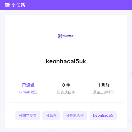
keonhacai5uk
已通過
0
件
1 月前
E-mail 驗證
已完成任務
最後上線時間
可開立發票
可急件
可長期合作
keonhacai5